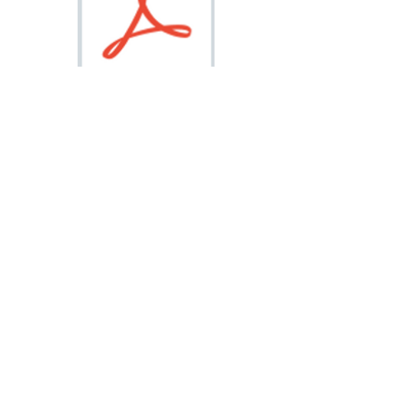
2105 Oberer Bereich.pdf
2105 P1.pdf
Nimm Kontakt auf!
Telefon: 0
2762/53635 (
Mo-Fr 8h - 8h30,
12h30 - 13h)
Email:
Hier klicken
Niederhofschule, Zögersbachstr.26, A-3180 Lilienfeld